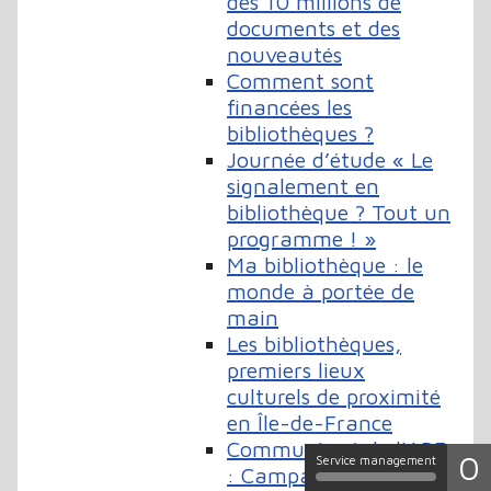
des 10 millions de
documents et des
nouveautés
Comment sont
financées les
bibliothèques ?
Journée d’étude « Le
signalement en
bibliothèque ? Tout un
programme ! »
Ma bibliothèque : le
monde à portée de
main
Les bibliothèques,
premiers lieux
culturels de proximité
en Île-de-France
Communiqué de l'ABF
0
Service management
: Campagne en faveur