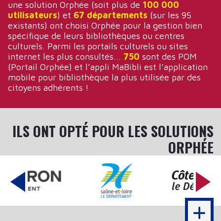
une solution Orphée (soit plus de
100 000
utilisateurs
) et
67 départements
(sur les 95
existants) ont choisi Orphée pour la gestion bien
spécifique de leurs bibliothèques ou centres
culturels. Parmi les portails culturels ou sites
internet les plus consultés...
750
sont des POM
(Portail Orphée) et l’appli MaBibli est l’application
mobile pour bibliothèque la plus utilisée par des
citoyens adhérents !
ILS ONT OPTÉ POUR LES SOLUTIONS
ORPHÉE