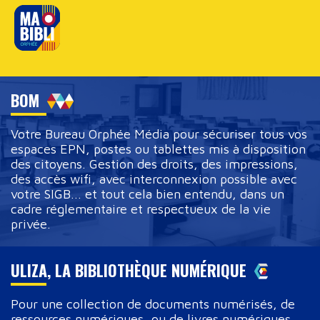
BOM
Votre Bureau Orphée Média pour sécuriser tous vos
espaces EPN, postes ou tablettes mis à disposition
des citoyens. Gestion des droits, des impressions,
des accès wifi, avec interconnexion possible avec
votre SIGB... et tout cela bien entendu, dans un
cadre réglementaire et respectueux de la vie
privée.
ULIZA, LA BIBLIOTHÈQUE NUMÉRIQUE
Pour une collection de documents numérisés, de
ressources numériques, ou de livres numériques