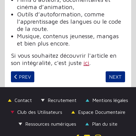
cinéma d’animation,
Outils d’autoformation, comme
l’apprentissage des langues ou le code
de la route.
Musique, contenus jeunesse, mangas
et bien plus encore.
Si vous souhaitez découvrir l'article en
son intégralité, c'est juste
ici
.
PREVIOUS ARTICLE: COMMENT AMÉLIORER L’ACCESS
NEXT ARTI
PREV
NEXT
Contact
Recrutement
Mentions légales
Club des Utilisateurs
Espace Documentaire
Ressources numériques
Plan du site