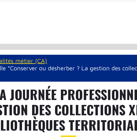
alités métier (CA)
e “Conserver ou désherber ? La gestion des collect
A JOURNÉE PROFESSIONN
TION DES COLLECTIONS XI
LIOTHÈQUES TERRITORIA