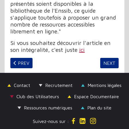
présentés soient disponibles à la
bibliothèque de l'Enssib, ce guide
s'applique toutefois à proposer un grand
nombre de ressources accessibles
librement en ligne."
Si vous souhaitez découvrir l'article en
son intégralité, c'est juste
ici
PREVIOUS ARTICLE: BIBLIOGRILL « RESSOURCES NUM
NEXT ARTIC
PREV
NEXT
Contact
Recrutement
Mentions légales
Club des Utilisateurs
Espace Documentaire
Ressources numériques
Plan du site
Suivez-nous sur :