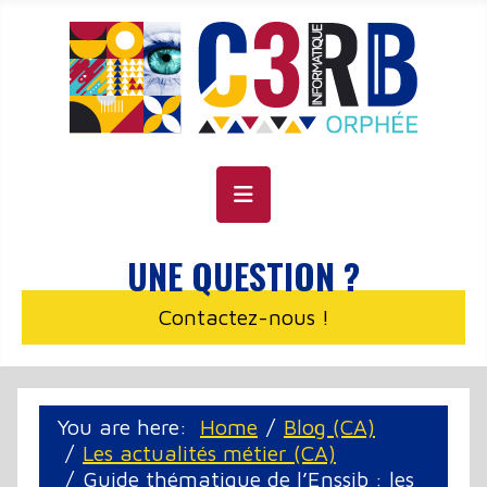
Cookie management panel
UNE QUESTION ?
Contactez-nous !
You are here:
Home
Blog (CA)
Les actualités métier (CA)
Guide thématique de l’Enssib : les