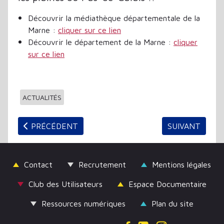
Découvrir la médiathèque départementale de la
Marne :
cliquer sur ce lien
Découvrir le département de la Marne :
cliquer
sur ce lien
ACTUALITÉS
ARTICLE PRÉCÉDENT : RÉINVENTER LA MÉDIATION 
ARTICLE SUIV
PRÉCÉDENT
SUIVANT
Contact
Recrutement
Mentions légales
Club des Utilisateurs
Espace Documentaire
Ressources numériques
Plan du site