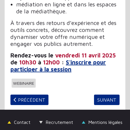
médiation en ligne et dans les espaces
de la médiathèque.
À travers des retours d’expérience et des
outils concrets, découvrez comment
dynamiser votre offre numérique et
engager vos publics autrement.
Rendez-vous le
vendredi 11 avril 2025
de
10h30
à
12h00
:
S'inscrire pour
participer à la session
WEBINAIRE
ARTICLE PRÉCÉDENT : LES ACQUISITIONS CENTRAL
ARTICLE SUIV
PRÉCÉDENT
SUIVANT
Contact
Recrutement
Mentions légales