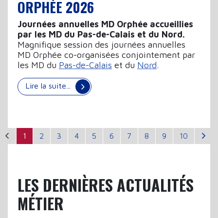
ORPHÉE 2026
Journées annuelles MD Orphée accueillies
par les MD du Pas-de-Calais et du Nord.
Magnifique session des journées annuelles
MD Orphée co-organisées conjointement par
les MD du
Pas-de-Calais
et du
Nord
.
Lire la suite...
1
2
3
4
5
6
7
8
9
10
LES DERNIÈRES ACTUALITÉS
MÉTIER