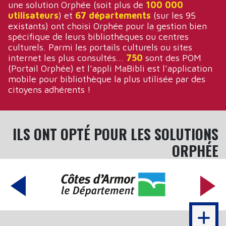
une solution Orphée (soit plus de
100 000
utilisateurs
) et
67 départements
(sur les 95
existants) ont choisi Orphée pour la gestion bien
spécifique de leurs bibliothèques ou centres
culturels. Parmi les portails culturels ou sites
internet les plus consultés...
750
sont des POM
(Portail Orphée) et l’appli MaBibli est l’application
mobile pour bibliothèque la plus utilisée par des
citoyens adhérents !
ILS ONT OPTÉ POUR LES SOLUTIONS
ORPHÉE