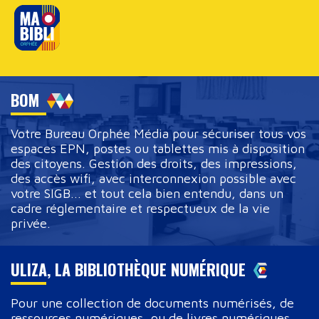
BOM
Votre Bureau Orphée Média pour sécuriser tous vos
espaces EPN, postes ou tablettes mis à disposition
des citoyens. Gestion des droits, des impressions,
des accès wifi, avec interconnexion possible avec
votre SIGB... et tout cela bien entendu, dans un
cadre réglementaire et respectueux de la vie
privée.
ULIZA, LA BIBLIOTHÈQUE NUMÉRIQUE
Pour une collection de documents numérisés, de
ressources numériques, ou de livres numériques