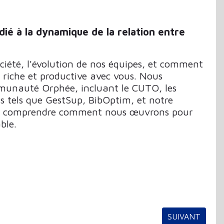
ié à la dynamique de la relation entre
ociété, l'évolution de nos équipes, et comment
 riche et productive avec vous. Nous
mmunauté Orphée, incluant le CUTO, les
ls tels que GestSup, BibOptim, et notre
 de comprendre comment nous œuvrons pour
ble.
ARTICLE SUIV
SUIVANT