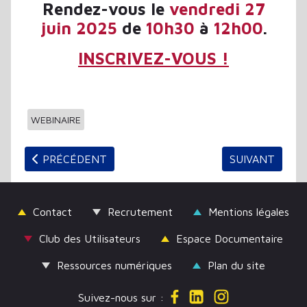
Rendez-vous le
vendredi 27
juin 2025
de
10h30
à
12h00
.
INSCRIVEZ-VOUS !
WEBINAIRE
ARTICLE PRÉCÉDENT : C3RB AU SALON ABF 2025 À 
ARTICLE SUIV
PRÉCÉDENT
SUIVANT
Contact
Recrutement
Mentions légales
Club des Utilisateurs
Espace Documentaire
Ressources numériques
Plan du site
Suivez-nous sur :