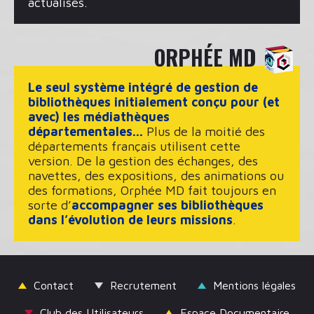
actualisés.
ORPHÉE MD
Le seul système intégré de gestion de
bibliothèques initialement conçu pour (et
avec) les médiathèques
départementales...
Plus de la moitié des
départements français utilisent cette
version. De la gestion des échanges, des
navettes, des expositions, des animations ou
des formations, Orphée MD fait toujours en
sorte d’
accompagner ses bibliothèques
dans l’évolution de leurs missions
.
Contact
Recrutement
Mentions légales
Club des Utilisateurs
Espace Documentaire