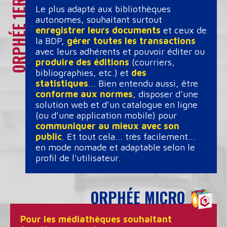
Le plus adapté aux bibliothèques
autonomes, souhaitant surtout
enregistrer leurs documents
et ceux de
la BDP,
gérer toutes les transactions
avec leurs adhérents et pouvoir éditer ou
produire des éditions
(courriers,
bibliographies, etc.) et
des
statistiques
... Bien entendu aussi, être
conforme aux normes
, disposer d’une
solution web et d’un catalogue en ligne
(ou d’une application mobile) pour
communiquer au mieux avec son
public
. Et tout cela... très facilement...
en mode nomade et adaptable selon le
profil de l'utilisateur.
ORPHÉE MICRO
Pour les médiathèques souhaitant