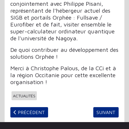
conjointement avec Philippe Pisani,
représentant de l'hébergeur actuel des
SIGB et portails Orphée : Fullsave /
Eurofiber et de fait, visiter ensemble le
super-calculateur ordinateur quantique
de l'université de Nagoya.
De quoi contribuer au développement des
solutions Orphée !
Merci à Christophe Palous, de la CCi et à
la région Occitanie pour cette excellente
organisation !
ACTUALITÉS
ARTICLE PRÉCÉDENT : LA SAISON 2024 DES WEBINA
ARTICLE SUIV
PRÉCÉDENT
SUIVANT