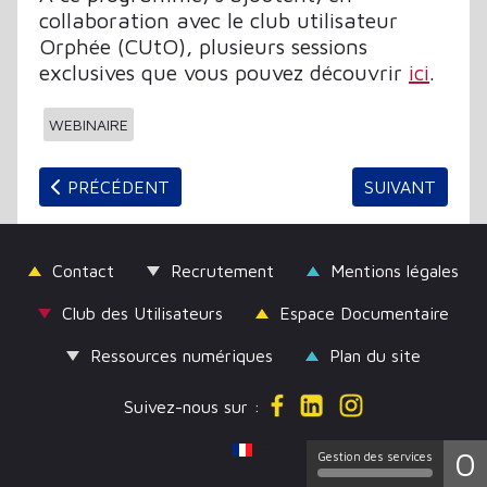
collaboration avec le club utilisateur
Orphée (CUtO), plusieurs sessions
exclusives que vous pouvez découvrir
ici
.
WEBINAIRE
ARTICLE PRÉCÉDENT : LES WEBINAIRES C3RB/CUTO
ARTICLE SUIV
PRÉCÉDENT
SUIVANT
Contact
Recrutement
Mentions légales
Club des Utilisateurs
Espace Documentaire
Ressources numériques
Plan du site
Suivez-nous sur :
Sélectionnez votre langue
Français (France)
0
Gestion des services