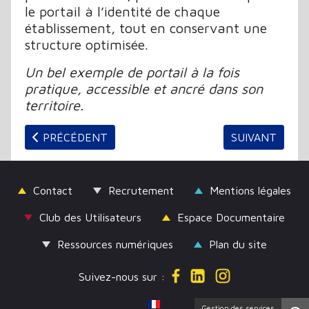
le portail à l’identité de chaque
établissement, tout en conservant une
structure optimisée.
Un bel exemple de portail à la fois
pratique, accessible et ancré dans son
territoire.
ARTICLE PRÉCÉDENT : NOUVELLES FONCTIONNALIT
ARTICLE SUIV
PRÉCÉDENT
SUIVANT
Contact
Recrutement
Mentions légales
Club des Utilisateurs
Espace Documentaire
Ressources numériques
Plan du site
Suivez-nous sur :
Sélectionnez votre langue
Français (France)
Gestion des services