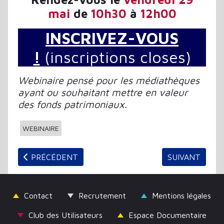
mai
de
10h30
à
12h00
INSCRIVEZ-VOUS
!
(inscriptions closes)
Webinaire pensé pour les médiathèques
ayant ou souhaitant mettre en valeur
des fonds patrimoniaux.
WEBINAIRE
ARTICLE PRÉCÉDENT : CONSTRUIRE DES COLLECTIO
ARTICLE SUIV
PRÉCÉDENT
SUIVANT
Contact
Recrutement
Mentions légales
Club des Utilisateurs
Espace Documentaire