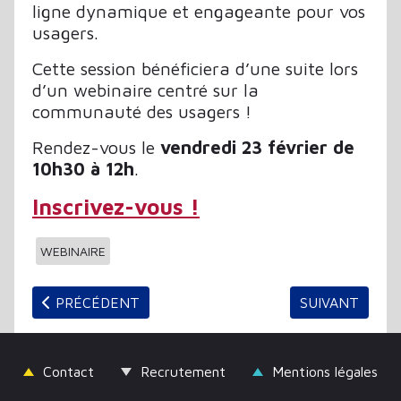
ligne dynamique et engageante pour vos
usagers.
Cette session bénéficiera d’une suite lors
d’un webinaire centré sur la
communauté des usagers !
Rendez-vous le
vendredi 23 février de
10h30 à 12h
.
Inscrivez-vous !
WEBINAIRE
ARTICLE PRÉCÉDENT : COLLECTIONS ET PRATIQUES
ARTICLE SUIV
PRÉCÉDENT
SUIVANT
Contact
Recrutement
Mentions légales