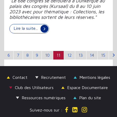
"Le 68e congrès se déroulera à Dunkerque au
palais des congrès (Kursaal) du 8 au 10 juin
2023 avec pour thématique : Collections, les
bibliothécaires sortent de leurs réserves."
Lire la suite...
6
7
8
9
10
11
12
13
14
15
Contact
Recrutement
Mentions légales
Club des Utilisateurs
Espace Documentaire
Ressources numériques
Plan du site
Suivez-nous sur :