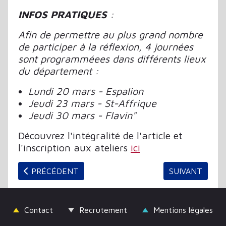
INFOS PRATIQUES
:
Afin de permettre au plus grand nombre
de participer à la réflexion, 4 journées
sont programméees dans différents lieux
du département :
Lundi 20 mars - Espalion
Jeudi 23 mars - St-Affrique
Jeudi 30 mars - Flavin"
Découvrez l'intégralité de l'article et
l'inscription aux ateliers
ici
ARTICLE PRÉCÉDENT : 68ÈME CONGRÈS DE L'ABF 
ARTICLE SUIVA
PRÉCÉDENT
SUIVANT
Contact
Recrutement
Mentions légales