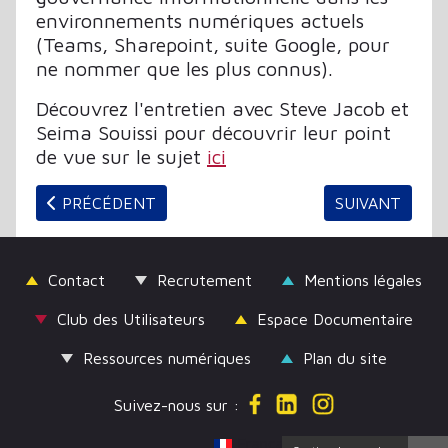
environnements numériques actuels
(Teams, Sharepoint, suite Google, pour
ne nommer que les plus connus).
Découvrez l'entretien avec Steve Jacob et
Seima Souissi pour découvrir leur point
de vue sur le sujet
ici
ARTICLE PRÉCÉDENT : MÉDIATHÈQUES AVEYRONNAIS
ARTICLE SUIVA
PRÉCÉDENT
SUIVANT
Contact
Recrutement
Mentions légales
Club des Utilisateurs
Espace Documentaire
Ressources numériques
Plan du site
Suivez-nous sur :
Sélectionnez votre langue
Français (France)