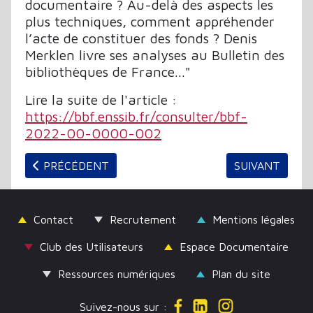
documentaire ? Au-delà des aspects les
plus techniques, comment appréhender
l’acte de constituer des fonds ? Denis
Merklen livre ses analyses au
Bulletin des
bibliothèques de France
..."
Lire la suite de l'article :
https://bbf.enssib.fr/consulter/bbf-
2022-00-0000-002
ARTICLE PRÉCÉDENT : LA BULLE, TIERS-LIEU D'A
ARTICLE SUIV
PRÉCÉDENT
SUIVANT
Contact
Recrutement
Mentions légales
Club des Utilisateurs
Espace Documentaire
Ressources numériques
Plan du site
Suivez-nous sur :