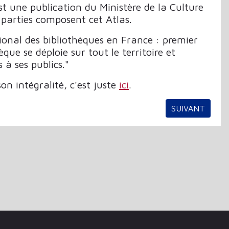
est une publication du Ministère de la Culture
s parties composent cet Atlas.
nal des bibliothèques en France : premier
èque se déploie sur tout le territoire et
 à ses publics."
son intégralité, c'est juste
ici
.
ARTICLE SUIV
SUIVANT