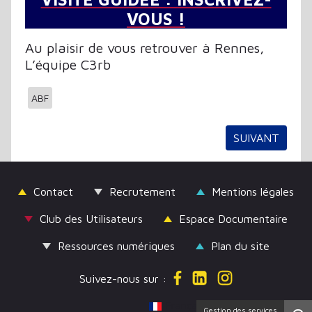
VOUS !
Au plaisir de vous retrouver à Rennes,
L’équipe C3rb
ABF
ARTICLE SUIVA
SUIVANT
Contact
Recrutement
Mentions légales
Club des Utilisateurs
Espace Documentaire
Ressources numériques
Plan du site
Suivez-nous sur :
Sélectionnez votre langue
Français (France)
Gestion des services