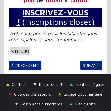
juin
de
10h30
à
12h00
INSCRIVEZ-VOUS
!
(inscriptions closes)
Webinaire pensé pour les bibliothèques
municipales et départementales.
WEBINAIRE
ARTICLE PRÉCÉDENT : EXPLOREZ LE STREET ART RE
ARTICLE SUIV
PRÉCÉDENT
SUIVANT
Contact
Recrutement
Mentions légales
Club des Utilisateurs
Espace Documentaire
Ressources numériques
Plan du site