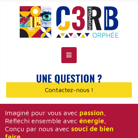
Panneau de gestion des cookies
UNE QUESTION ?
Contactez-nous !
Imaginé pour vous avec
passion
,
Réfléchi ensemble avec
énergie
,
Conçu par nous avec
souci de bien
faire
,