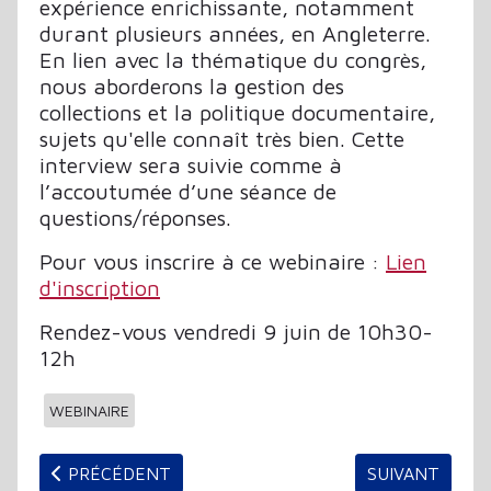
expérience enrichissante, notamment
durant plusieurs années, en Angleterre.
En lien avec la thématique du congrès,
nous aborderons la gestion des
collections et la politique documentaire,
sujets qu'elle connaît très bien. Cette
interview sera suivie comme à
l’accoutumée d’une séance de
questions/réponses.
Pour vous inscrire à ce webinaire :
Lien
d'inscription
Rendez-vous vendredi 9 juin de 10h30-
12h
WEBINAIRE
ARTICLE PRÉCÉDENT : C3RB EN ROUTE POUR L'ABF 
ARTICLE SUIVA
PRÉCÉDENT
SUIVANT