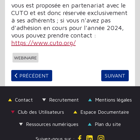
vous est proposée en partenariat avec le
CUTO et est donc réservée exclusivement
à ses adhérents ; si vous n'avez pas
d'adhésion en cours pour l'année 2024,
vous pouvez prendre contact :
https://www.cuto.org/
WEBINAIRE
ARTICLE PRÉCÉDENT : [INTERVIEW] LA PROPOSIT
ARTICLE SUIV
PRÉCÉDENT
SUIVANT
Contact
Recrutement
Mentions légales
Club des Utilisateurs
Espace Documentaire
Ressources numériques
Plan du site
Suivez-nous sur :