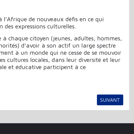
l’Afrique de nouveaux défis en ce qui
 des expressions culturelles.
que à chaque citoyen (jeunes, adultes, hommes,
ités) d’avoir à son actif un large spectre
ment à un monde qui ne cesse de se mouvoir
Les cultures locales, dans leur diversité et leur
iale et éducative participent à ce
AGRAM POUR SES RECOMMANDATIONS DE LECTURE
ARTICLE SUIV
SUIVANT