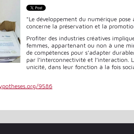
"Le développement du numérique pose à 
concerne la préservation et la promotion
Profiter des industries créatives impli
femmes, appartenant ou non à une minor
de compétences pour s’adapter durable
par l’interconnectivité et l’interaction. 
unicité, dans leur fonction à la fois soc
ypotheses.org/9586
E DE NEW YORK UTILISE LA RÉALITÉ AUGMENTÉE D'INST