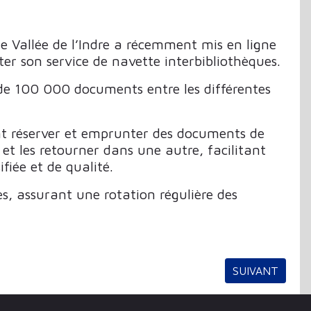
allée de l’Indre a récemment mis en ligne
er son service de navette interbibliothèques.
s de 100 000 documents entre les différentes
ent réserver et emprunter des documents de
et les retourner dans une autre, facilitant
ifiée et de qualité.
s, assurant une rotation régulière des
OTHÈQUES
ARTICLE SUIV
SUIVANT