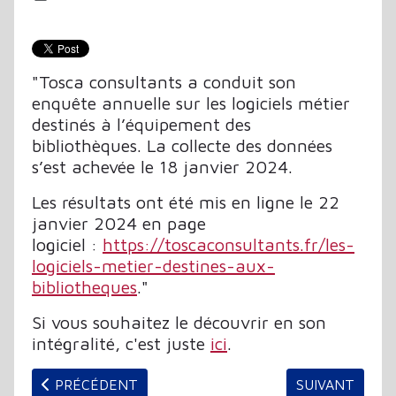
"Tosca consultants a conduit son
enquête annuelle sur les logiciels métier
destinés à l’équipement des
bibliothèques.
La collecte des données
s’est achevée le 18 janvier 2024.
Les résultats ont été mis en ligne le 22
janvier 2024 en page
logiciel :
https://toscaconsultants.fr/les-
logiciels-metier-destines-aux-
bibliotheques
."
Si vous souhaitez le découvrir en son
intégralité, c'est juste
ici
.
ARTICLE PRÉCÉDENT : SENTOBIB - ENQUÊTE PUBL
ARTICLE SUIV
PRÉCÉDENT
SUIVANT