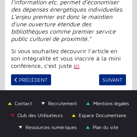
l'information etc. permet d'économiser
des dépenses énergétiques individuelles.
L'enjeu premier est donc le maintien
d'une ouverture étendue des
bibliothèques comme premier service
public culturel de proximité."
Si vous souhaitez découvrir l'article en
son intégralité et vous inscrire à la mini
conférence, c'est juste
ici
ARTICLE PRÉCÉDENT : GALLICA FRANCHIT LE CAP 
ARTICLE SUIV
PRÉCÉDENT
SUIVANT
Contact
Recrutement
Mentions légales
Club des Utilisateurs
Espace Documentaire
Ressources numériques
Plan du site