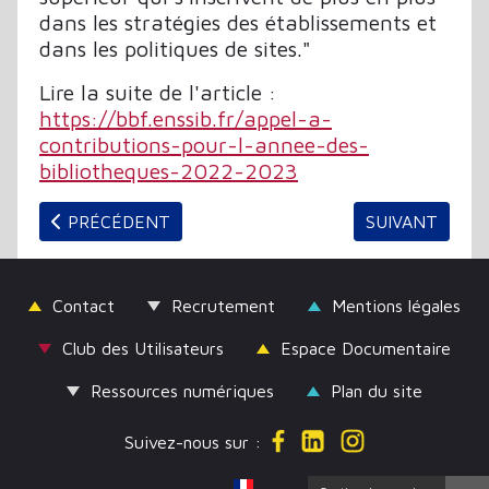
dans les stratégies des établissements et
dans les politiques de sites."
Lire la suite de l'article :
https://bbf.enssib.fr/appel-a-
contributions-pour-l-annee-des-
bibliotheques-2022-2023
ARTICLE PRÉCÉDENT : ABF : LE BULLETIN N°1 - N
ARTICLE SUIV
PRÉCÉDENT
SUIVANT
Contact
Recrutement
Mentions légales
Club des Utilisateurs
Espace Documentaire
Ressources numériques
Plan du site
Suivez-nous sur :
Sélectionnez votre langue
Français (France)