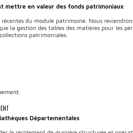
t mettre en valeur des fonds patrimoniaux
ns récentes du module patrimoine. Nous reviendro
i que la gestion des tables des matières pour les 
 collections patrimoniales.
nement.
MENT
édiathèques Départementales
er le récolement de manière structurée et opérat